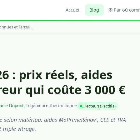
Accueil
Blog
🧭 Par où com
onnues et l'erreu…
 : prix réels, aides
eur qui coûte 3 000 €
aire Dupont
, Ingénieure thermicienne
…
lecteur(s) actif(s)
re selon matériau, aides MaPrimeRénov', CEE et TVA
triple vitrage.