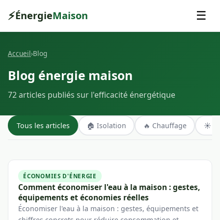
⚡
Énergie
Maison
☰
Accueil
›
Blog
Blog énergie maison
72 articles publiés sur l'efficacité énergétique
Tous les articles
🏠 Isolation
🔥 Chauffage
☀️ É
ÉCONOMIES D'ÉNERGIE
Comment économiser l'eau à la maison : gestes,
équipements et économies réelles
Économiser l'eau à la maison : gestes, équipements et
chiffres concrets pour réduire consommation et