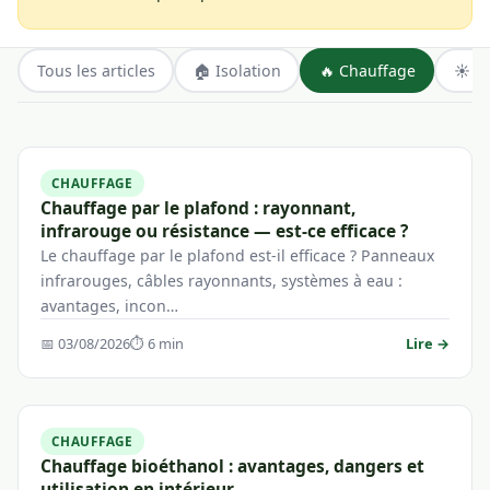
Tous les articles
🏠 Isolation
🔥 Chauffage
☀️ É
CHAUFFAGE
Chauffage par le plafond : rayonnant,
infrarouge ou résistance — est-ce efficace ?
Le chauffage par le plafond est-il efficace ? Panneaux
infrarouges, câbles rayonnants, systèmes à eau :
avantages, incon…
📅 03/08/2026
⏱ 6 min
Lire →
CHAUFFAGE
Chauffage bioéthanol : avantages, dangers et
utilisation en intérieur