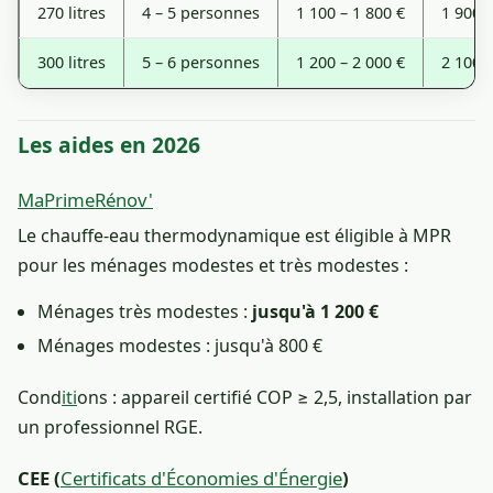
270 litres
4 – 5 personnes
1 100 – 1 800 €
1 900 –
300 litres
5 – 6 personnes
1 200 – 2 000 €
2 100 –
Les aides en 2026
MaPrimeRénov'
Le chauffe-eau thermodynamique est éligible à MPR
pour les ménages modestes et très modestes :
Ménages très modestes :
jusqu'à 1 200 €
Ménages modestes : jusqu'à 800 €
Cond
iti
ons : appareil certifié COP ≥ 2,5, installation par
un professionnel RGE.
CEE (
Certificats d'Économies d'Énergie
)