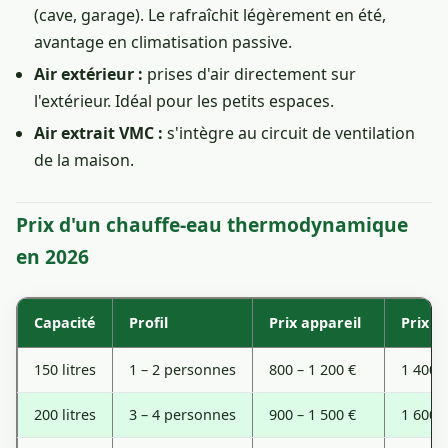
(cave, garage). Le rafraîchit légèrement en été,
avantage en climatisation passive.
Air extérieur :
prises d'air directement sur
l'extérieur. Idéal pour les petits espaces.
Air extrait VMC :
s'intègre au circuit de ventilation
de la maison.
Prix d'un chauffe-eau thermodynamique
en 2026
Capacité
Profil
Prix appareil
Prix p
150 litres
1 – 2 personnes
800 – 1 200 €
1 400 –
200 litres
3 – 4 personnes
900 – 1 500 €
1 600 –